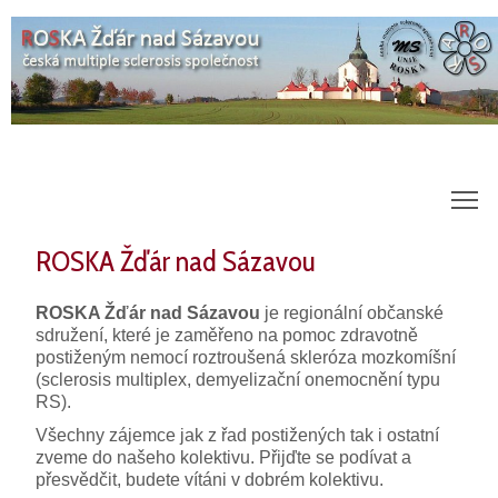
m
ROSKA Žďár nad Sázavou
ROSKA Žďár nad Sázavou
je regionální občanské
sdružení, které je zaměřeno na pomoc zdravotně
postiženým nemocí roztroušená skleróza mozkomíšní
(sclerosis multiplex, demyelizační onemocnění typu
RS).
Všechny zájemce jak z řad postižených tak i ostatní
zveme do našeho kolektivu. Přijďte se podívat a
přesvědčit, budete vítáni v dobrém kolektivu.